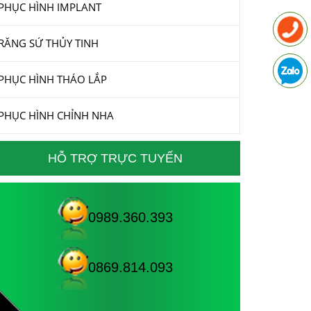
PHỤC HÌNH IMPLANT
RĂNG SỨ THỦY TINH
PHỤC HÌNH THÁO LẮP
PHỤC HÌNH CHỈNH NHA
HỖ TRỢ TRỰC TUYẾN
0989.360.393
0869.814.093