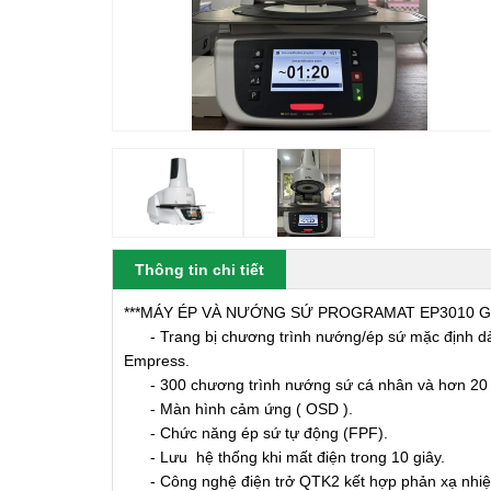
Thông tin chi tiết
***MÁY ÉP VÀ NƯỚNG SỨ PROGRAMAT EP3010 G2
- Trang bị chương trình nướng/ép sứ mặc định dành
Empress.
- 300 chương trình nướng sứ cá nhân và hơn 20 c
- Màn hình cảm ứng ( OSD ).
- Chức năng ép sứ tự động (FPF).
- Lưu hệ thống khi mất điện trong 10 giây.
- Công nghệ điện trở QTK2 kết hợp phản xạ nhiệt