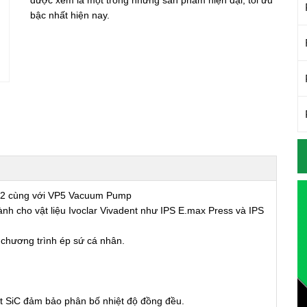
được xem là một trong những sản phẩm hiện đại, tối ưu
bậc nhất hiện nay.
 cùng với VP5 Vacuum Pump
 cho vật liệu Ivoclar Vivadent như IPS E.max Press và IPS
hương trình ép sứ cá nhân.
 SiC đảm bảo phân bố nhiệt độ đồng đều.