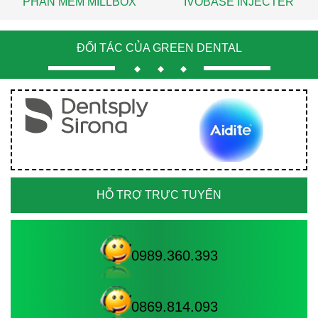
PHẦN MỀM MILLBOX
IVOBASE INJECTER
ĐỐI TÁC CỦA GREEN DENTAL
HỖ TRỢ TRỰC TUYẾN
0989.360.393
0869.814.093