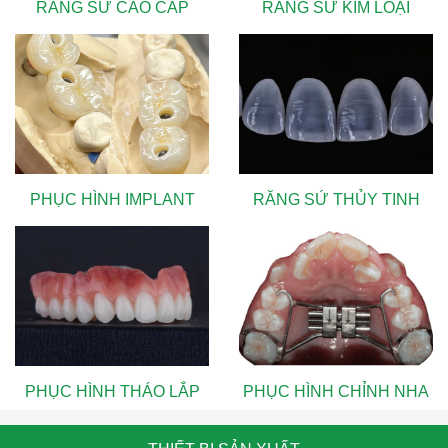
RĂNG SỨ CAO CẤP
RĂNG SỨ KIM LOẠI
PHỤC HÌNH IMPLANT
RĂNG SỨ THỦY TINH
PHỤC HÌNH THÁO LẮP
PHỤC HÌNH CHỈNH NHA