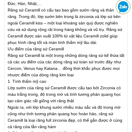
Đức, Hàn, Nhật,…
Răng sứ Ceramill có cấu tạo bao gồm sườn răng và thân
răng. Trong đó, lớp sườn bên trong là zirconia và lớp sứ bên
ngoài Ceramill kiss – một loại khoáng sản quý được nghiên
cứu và sử dụng rộng rãi trong hàng không và vũ trụ. Răng sứ
Ceramill được sản xuất 100% từ vật liệu Ceramill zolid giúp
phục hình răng tốt và màn tính thẩm mỹ lâu dài.
Ưu điểm của răng sứ Ceramill
Răng sứ Ceramill là một trong những dòng răng sứ kế thừa tất
cả các ưu điểm của các dòng răng sứ toàn sứ trước đây như
Cercon, Venus hay Katana… đồng thời khắc phục được mọi
nhược điểm của dòng răng kim loại
1. Tính thẩm mỹ cao
Lớp sườn của răng sứ Ceramill được cấu tạo bởi Zirconia có
màu trắng trong, độ trong mờ và tính tương phản quang học
tạo cảm giác rất giống với răng thật
Ngoài ra, với lớp khung sườn nhiều màu sắc và độ trong mờ
cũng như tính tương phản quang học hoàn hảo, răng sứ
Ceramill là loại răng full zirconia đẹp, có thể gắn được ở cùng
cả răng cửa lẫn răng hàm